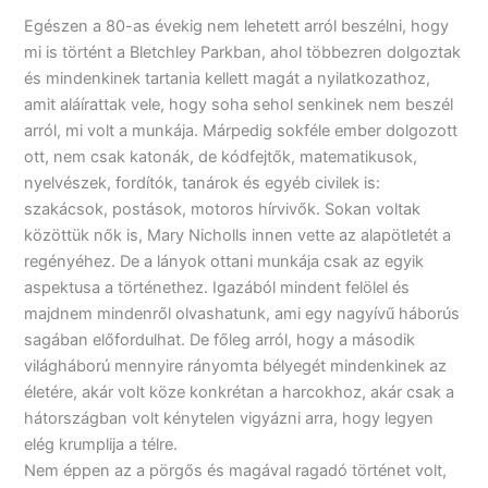
Egészen a 80-as évekig nem lehetett arról beszélni, hogy
mi is történt a Bletchley Parkban, ahol többezren dolgoztak
és mindenkinek tartania kellett magát a nyilatkozathoz,
amit aláírattak vele, hogy soha sehol senkinek nem beszél
arról, mi volt a munkája. Márpedig sokféle ember dolgozott
ott, nem csak katonák, de kódfejtők, matematikusok,
nyelvészek, fordítók, tanárok és egyéb civilek is:
szakácsok, postások, motoros hírvivők. Sokan voltak
közöttük nők is, Mary Nicholls innen vette az alapötletét a
regényéhez. De a lányok ottani munkája csak az egyik
aspektusa a történethez. Igazából mindent felölel és
majdnem mindenről olvashatunk, ami egy nagyívű háborús
sagában előfordulhat. De főleg arról, hogy a második
világháború mennyire rányomta bélyegét mindenkinek az
életére, akár volt köze konkrétan a harcokhoz, akár csak a
hátországban volt kénytelen vigyázni arra, hogy legyen
elég krumplija a télre.
Nem éppen az a pörgős és magával ragadó történet volt,