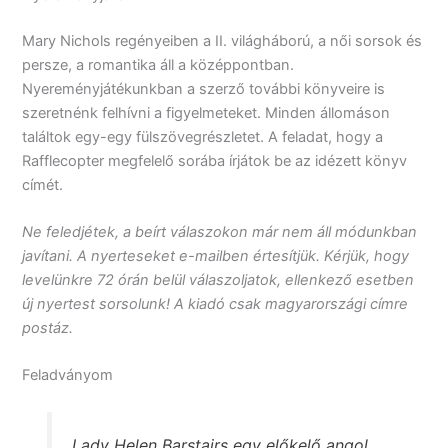
Mary Nichols regényeiben a II. világháború, a női sorsok és
persze, a romantika áll a középpontban.
Nyereményjátékunkban a szerző további könyveire is
szeretnénk felhívni a figyelmeteket. Minden állomáson
találtok egy-egy fülszövegrészletet. A feladat, hogy a
Rafflecopter megfelelő sorába írjátok be az idézett könyv
címét.
Ne feledjétek, a beírt válaszokon már nem áll módunkban
javítani. A nyerteseket e-mailben értesítjük. Kérjük, hogy
levelünkre 72 órán belül válaszoljatok, ellenkező esetben
új nyertest sorsolunk! A kiadó csak magyarországi címre
postáz.
Feladványom
Lady ​Helen Barstairs egy előkelő angol