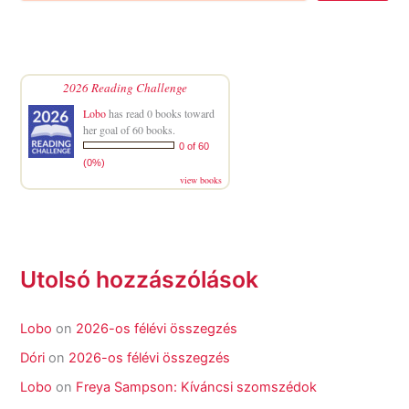
2026 Reading Challenge
Lobo
has read 0 books toward
her goal of 60 books.
0 of 60
(0%)
view books
Utolsó hozzászólások
Lobo
on
2026-os félévi összegzés
Dóri
on
2026-os félévi összegzés
Lobo
on
Freya Sampson: Kíváncsi szomszédok