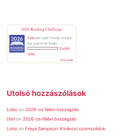
2026 Reading Challenge
Lobo
has read 0 books toward
her goal of 60 books.
0 of 60
(0%)
view books
Utolsó hozzászólások
Lobo
on
2026-os félévi összegzés
Dóri
on
2026-os félévi összegzés
Lobo
on
Freya Sampson: Kíváncsi szomszédok