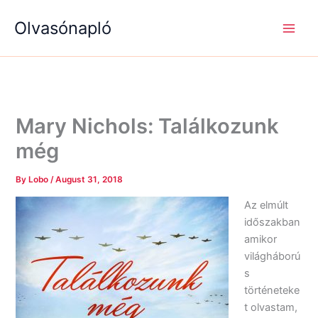
S
R
R
Skip
e
é
é
Olvasónapló
to
a
g
g
content
r
i
i
c
s
s
h
é
é
g
g
e
e
k
k
Mary Nichols: Találkozunk
még
By
Lobo
/
August 31, 2018
Az elmúlt
időszakban
amikor
világháború
s
történeteke
t olvastam,