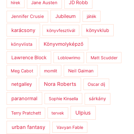
JD Robb
hírek
Jane Austen
Jubileum
Jennifer Crusie
játék
karácsony
könyvklub
könyvfesztivál
Könyvmolyképző
könyvlista
Lawrence Block
Loblowrimo
Matt Scudder
Meg Cabot
momlit
Neil Gaiman
netgalley
Nora Roberts
Oscar díj
paranormal
sárkány
Sophie Kinsella
Ulpius
Terry Pratchett
tervek
urban fantasy
Vavyan Fable