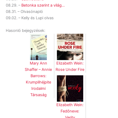
08.29. –
Betonka szerint a világ…
08.31. – Olvasónapló
09.02. – Kelly és Lupi olvas
Hasonló bejegyzések:
Mary Ann
Elizabeth Wein:
Shaffer – Annie
Rose Under Fire
Barrows:
Krumplihéjpite
Irodalmi
Társaság
Elizabeth Wein:
Fedőneve:
Verity