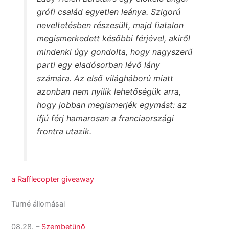
grófi család egyetlen leánya. Szigorú
neveltetésben részesült, majd fiatalon
megismerkedett későbbi férjével, akiről
mindenki úgy gondolta, hogy nagyszerű
parti egy eladósorban lévő lány
számára. Az első világháború miatt
azonban nem nyílik lehetőségük arra,
hogy jobban megismerjék egymást: az
ifjú férj hamarosan a franciaországi
frontra utazik.
a Rafflecopter giveaway
Turné állomásai
08.28. –
Szembetűnő