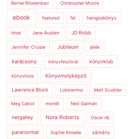
Bernie Rhodenbarr
Christopher Moore
ebook
hangoskönyv
featured
fél
JD Robb
hírek
Jane Austen
Jubileum
Jennifer Crusie
játék
karácsony
könyvklub
könyvfesztivál
Könyvmolyképző
könyvlista
Lawrence Block
Loblowrimo
Matt Scudder
Meg Cabot
momlit
Neil Gaiman
netgalley
Nora Roberts
Oscar díj
paranormal
sárkány
Sophie Kinsella