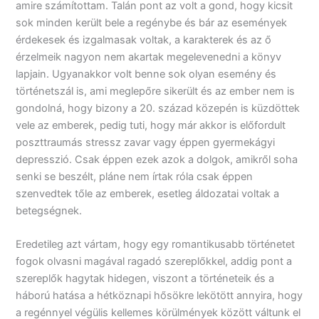
amire számítottam. Talán pont az volt a gond, hogy kicsit
sok minden került bele a regénybe és bár az események
érdekesek és izgalmasak voltak, a karakterek és az ő
érzelmeik nagyon nem akartak megelevenedni a könyv
lapjain. Ugyanakkor volt benne sok olyan esemény és
történetszál is, ami meglepőre sikerült és az ember nem is
gondolná, hogy bizony a 20. század közepén is küzdöttek
vele az emberek, pedig tuti, hogy már akkor is előfordult
poszttraumás stressz zavar vagy éppen gyermekágyi
depresszió. Csak éppen ezek azok a dolgok, amikről soha
senki se beszélt, pláne nem írtak róla csak éppen
szenvedtek tőle az emberek, esetleg áldozatai voltak a
betegségnek.
Eredetileg azt vártam, hogy egy romantikusabb történetet
fogok olvasni magával ragadó szereplőkkel, addig pont a
szereplők hagytak hidegen, viszont a történeteik és a
háború hatása a hétköznapi hősökre lekötött annyira, hogy
a regénnyel végülis kellemes körülmények között váltunk el