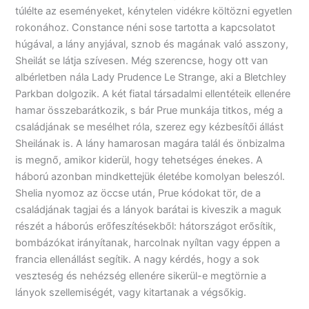
túlélte az eseményeket, kénytelen vidékre költözni egyetlen
rokonához. Constance néni sose tartotta a kapcsolatot
húgával, a lány anyjával, sznob és magának való asszony,
Sheilát se látja szívesen. Még szerencse, hogy ott van
albérletben nála Lady Prudence Le Strange, aki a Bletchley
Parkban dolgozik. A két fiatal társadalmi ellentéteik ellenére
hamar összebarátkozik, s bár Prue munkája titkos, még a
családjának se mesélhet róla, szerez egy kézbesítői állást
Sheilának is. A lány hamarosan magára talál és önbizalma
is megnő, amikor kiderül, hogy tehetséges énekes. A
háború azonban mindkettejük életébe komolyan beleszól.
Shelia nyomoz az öccse után, Prue kódokat tör, de a
családjának tagjai és a lányok barátai is kiveszik a maguk
részét a háborús erőfeszítésekből: hátországot erősítik,
bombázókat irányítanak, harcolnak nyíltan vagy éppen a
francia ellenállást segítik. A nagy kérdés, hogy a sok
veszteség és nehézség ellenére sikerül-e megtörnie a
lányok szellemiségét, vagy kitartanak a végsőkig.