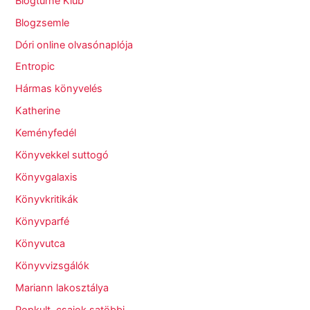
Blogturné Klub
Blogzsemle
Dóri online olvasónaplója
Entropic
Hármas könyvelés
Katherine
Keményfedél
Könyvekkel suttogó
Könyvgalaxis
Könyvkritikák
Könyvparfé
Könyvutca
Könyvvizsgálók
Mariann lakosztálya
Popkult, csajok satöbbi