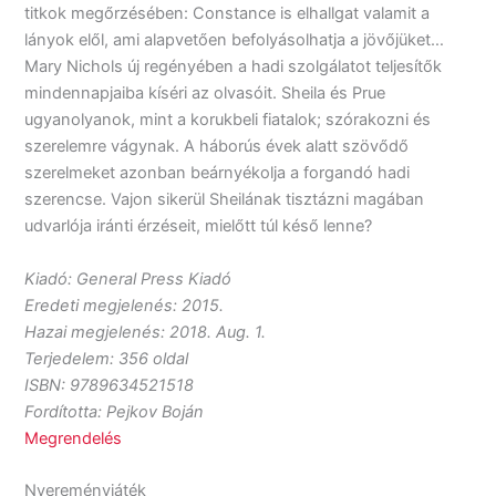
titkok megőrzésében: Constance is elhallgat valamit a
lányok elől, ami alapvetően befolyásolhatja a jövőjüket…
Mary Nichols új regényében a hadi szolgálatot teljesítők
mindennapjaiba kíséri az olvasóit. Sheila és Prue
ugyanolyanok, mint a korukbeli fiatalok; szórakozni és
szerelemre vágynak. A háborús évek alatt szövődő
szerelmeket azonban beárnyékolja a forgandó hadi
szerencse. Vajon sikerül Sheilának tisztázni magában
udvarlója iránti érzéseit, mielőtt túl késő lenne?
Kiadó: General Press Kiadó
Eredeti megjelenés: 2015.
Hazai megjelenés: 2018. Aug. 1.
Terjedelem: 356 oldal
ISBN: 9789634521518
Fordította: Pejkov Boján
Megrendelés
Nyereményjáték