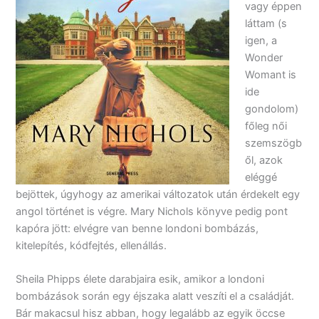
vagy éppen
láttam (s
igen, a
Wonder
Womant is
ide
gondolom)
főleg női
szemszögb
ől, azok
eléggé
bejöttek, úgyhogy az amerikai változatok után érdekelt egy
angol történet is végre. Mary Nichols könyve pedig pont
kapóra jött: elvégre van benne londoni bombázás,
kitelepítés, kódfejtés, ellenállás.
Sheila Phipps élete darabjaira esik, amikor a londoni
bombázások során egy éjszaka alatt veszíti el a családját.
Bár makacsul hisz abban, hogy legalább az egyik öccse