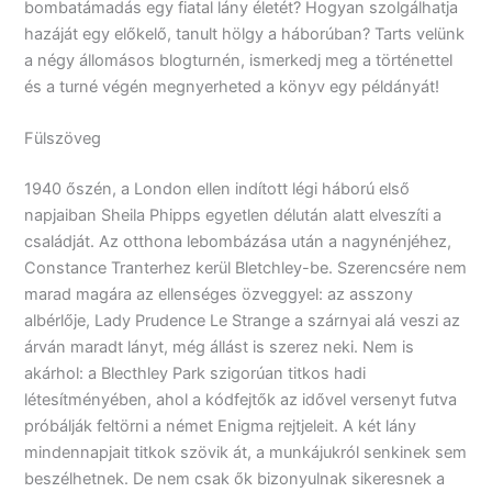
bombatámadás egy fiatal lány életét? Hogyan szolgálhatja
hazáját egy előkelő, tanult hölgy a háborúban? Tarts velünk
a négy állomásos blogturnén, ismerkedj meg a történettel
és a turné végén megnyerheted a könyv egy példányát!
Fülszöveg
1940 őszén, a London ellen indított légi háború első
napjaiban Sheila Phipps egyetlen délután alatt elveszíti a
családját. Az otthona lebombázása után a nagynénjéhez,
Constance Tranterhez kerül Bletchley-be. Szerencsére nem
marad magára az ellenséges özveggyel: az asszony
albérlője, Lady Prudence Le Strange a szárnyai alá veszi az
árván maradt lányt, még állást is szerez neki. Nem is
akárhol: a Blecthley Park szigorúan titkos hadi
létesítményében, ahol a kódfejtők az idővel versenyt futva
próbálják feltörni a német Enigma rejtjeleit. A két lány
mindennapjait titkok szövik át, a munkájukról senkinek sem
beszélhetnek. De nem csak ők bizonyulnak sikeresnek a