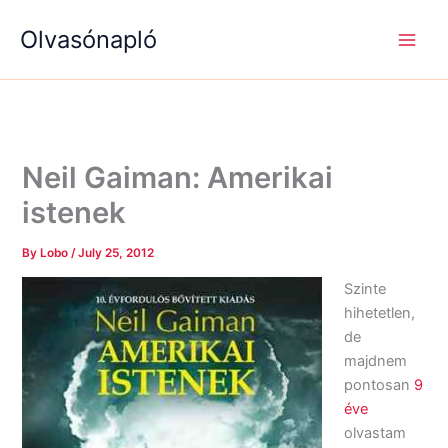
S
R
R
Skip
e
é
é
Olvasónapló
to
a
g
g
content
r
i
i
c
s
s
h
é
é
g
g
e
e
k
k
Neil Gaiman: Amerikai
istenek
By
Lobo
/
July 25, 2012
Szinte
hihetetlen,
de
majdnem
pontosan
9
éve
olvastam