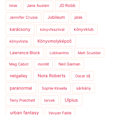
JD Robb
hírek
Jane Austen
Jubileum
Jennifer Crusie
játék
karácsony
könyvklub
könyvfesztivál
Könyvmolyképző
könyvlista
Lawrence Block
Loblowrimo
Matt Scudder
Meg Cabot
momlit
Neil Gaiman
netgalley
Nora Roberts
Oscar díj
paranormal
sárkány
Sophie Kinsella
Ulpius
Terry Pratchett
tervek
urban fantasy
Vavyan Fable