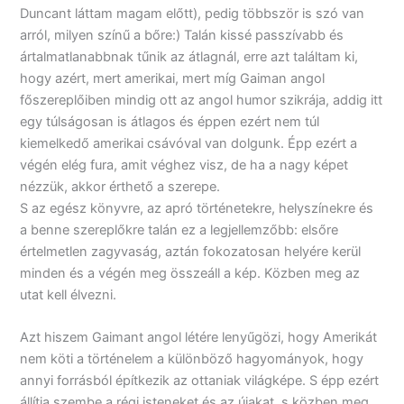
Duncant láttam magam előtt), pedig többször is szó van
arról, milyen színű a bőre:) Talán kissé passzívabb és
ártalmatlanabbnak tűnik az átlagnál, erre azt találtam ki,
hogy azért, mert amerikai, mert míg Gaiman angol
főszereplőiben mindig ott az angol humor szikrája, addig itt
egy túlságosan is átlagos és éppen ezért nem túl
kiemelkedő amerikai csávóval van dolgunk. Épp ezért a
végén elég fura, amit véghez visz, de ha a nagy képet
nézzük, akkor érthető a szerepe.
S az egész könyvre, az apró történetekre, helyszínekre és
a benne szereplőkre talán ez a legjellemzőbb: elsőre
értelmetlen zagyvaság, aztán fokozatosan helyére kerül
minden és a végén meg összeáll a kép. Közben meg az
utat kell élvezni.
Azt hiszem Gaimant angol létére lenyűgözi, hogy Amerikát
nem köti a történelem a különböző hagyományok, hogy
annyi forrásból építkezik az ottaniak világképe. S épp ezért
állítja szembe a régi isteneket és az újakat, s közben meg