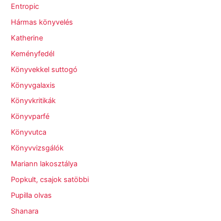
Entropic
Hármas könyvelés
Katherine
Keményfedél
Könyvekkel suttogó
Könyvgalaxis
Könyvkritikák
Könyvparfé
Könyvutca
Könyvvizsgálók
Mariann lakosztálya
Popkult, csajok satöbbi
Pupilla olvas
Shanara