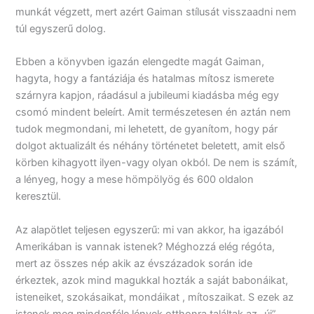
munkát végzett, mert azért Gaiman stílusát visszaadni nem
túl egyszerű dolog.
Ebben a könyvben igazán elengedte magát Gaiman,
hagyta, hogy a fantáziája és hatalmas mítosz ismerete
szárnyra kapjon, ráadásul a jubileumi kiadásba még egy
csomó mindent beleírt. Amit természetesen én aztán nem
tudok megmondani, mi lehetett, de gyanítom, hogy pár
dolgot aktualizált és néhány történetet beletett, amit első
körben kihagyott ilyen-vagy olyan okból. De nem is számít,
a lényeg, hogy a mese hömpölyög és 600 oldalon
keresztül.
Az alapötlet teljesen egyszerű: mi van akkor, ha igazából
Amerikában is vannak istenek? Méghozzá elég régóta,
mert az összes nép akik az évszázadok során ide
érkeztek, azok mind magukkal hozták a saját babonáikat,
isteneiket, szokásaikat, mondáikat , mítoszaikat. S ezek az
istenek meg mindenféle lények otthonra találtak az „új”