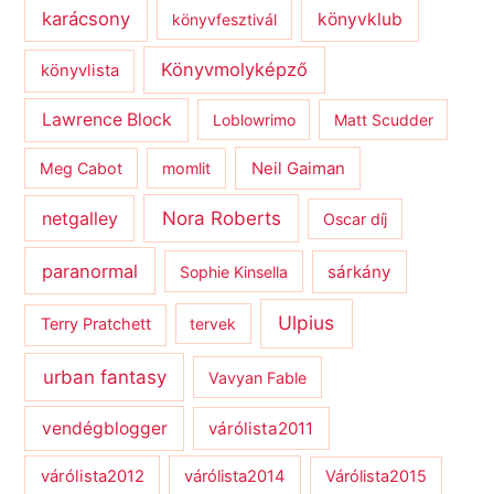
karácsony
könyvklub
könyvfesztivál
Könyvmolyképző
könyvlista
Lawrence Block
Loblowrimo
Matt Scudder
Meg Cabot
momlit
Neil Gaiman
netgalley
Nora Roberts
Oscar díj
paranormal
sárkány
Sophie Kinsella
Ulpius
Terry Pratchett
tervek
urban fantasy
Vavyan Fable
vendégblogger
várólista2011
várólista2012
várólista2014
Várólista2015