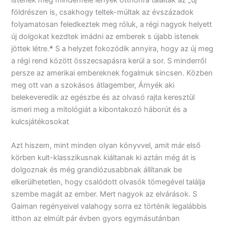
földrészen is, csakhogy teltek-múltak az évszázadok
folyamatosan feledkeztek meg róluk, a régi nagyok helyett
új dolgokat kezdtek imádni az emberek s újabb istenek
jöttek létre.
*
S a helyzet fokozódik annyira, hogy az új meg
a régi rend között összecsapásra kerül a sor. S minderről
persze az amerikai embereknek fogalmuk sincsen. Közben
meg ott van a szokásos átlagember, Árnyék aki
belekeveredik az egészbe és az olvasó rajta keresztül
ismeri meg a mitológiát a kibontakozó háborút és a
kulcsjátékosokat
Azt hiszem, mint minden olyan könyvvel, amit már első
körben kult-klasszikusnak kiáltanak ki aztán még át is
dolgoznak és még grandiózusabbnak állítanak be
elkerülhetetlen, hogy csalódott olvasók tömegével találja
szembe magát az ember. Mert nagyok az elvárások. S
Gaiman regényeivel valahogy sorra ez történik legalábbis
itthon az elmúlt pár évben gyors egymásutánban