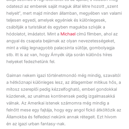
odateszi az emberek saját maguk által létre hozott „szent
helyeit”, mert majd minden államban, megyében van valami
teljesen egyedi, amelyek egyéniek és különlegesek,
csábítják a turistákat és egyben magukba szívják a
hódolatot, imádatot. Mint a
Michael
című filmben, ahol az
angyal és csapata bejárnak az olyan nevezetességeket,
mint a világ legnagyobb palacsinta sütője, gombolyagja
stb. itt is az van, hogy Árnyék útja során különös híres
helyeket fedezhetünk fel.
Gaiman nekem igazi történetmondó még mindig, szavaitól
a hétköznapi különleges lesz, az átlagember mitikus hős, a
mítosz szereplői pedig kézzelfogható, emberi gondokkal
küzdenek, az unalmas kontinensek pedig izgalmasakká
válnak. Az Amerikai istenek számomra még mindig a
felnőtt mese egy fajtája, hogy egy angol fickó átköltözik az
Államokba és felfedezi nekünk annak rétegeit. Ezt hívom
én az igazi urban fantasy-nak.