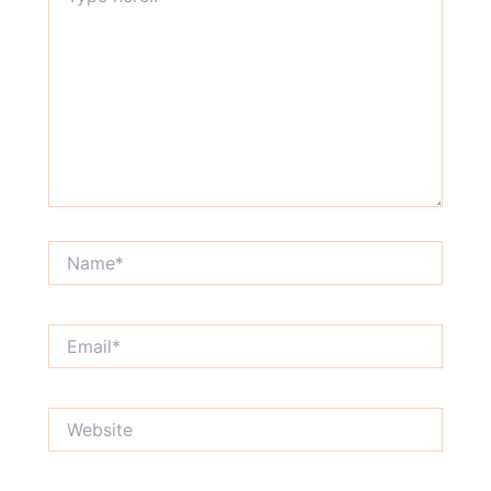
Name*
Email*
Website