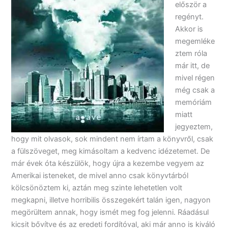
először a
regényt.
Akkor is
megemléke
ztem róla
már itt, de
mivel régen
még csak a
memóriám
miatt
jegyeztem,
hogy mit olvasok, sok mindent nem írtam a könyvről, csak
a fülszöveget, meg kimásoltam a kedvenc idézetemet. De
már évek óta készülök, hogy újra a kezembe vegyem az
Amerikai isteneket, de mivel anno csak könyvtárból
kölcsönöztem ki, aztán meg szinte lehetetlen volt
megkapni, illetve horribilis összegekért talán igen, nagyon
megörültem annak, hogy ismét meg fog jelenni. Ráadásul
kicsit bővítve és az eredeti fordítóval, aki már anno is kiváló