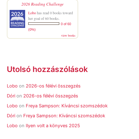
2026 Reading Challenge
Lobo
has read 0 books toward
her goal of 60 books.
0 of 60
(0%)
view books
Utolsó hozzászólások
Lobo
on
2026-os félévi összegzés
Dóri
on
2026-os félévi összegzés
Lobo
on
Freya Sampson: Kíváncsi szomszédok
Dóri
on
Freya Sampson: Kíváncsi szomszédok
Lobo
on
Ilyen volt a könyves 2025