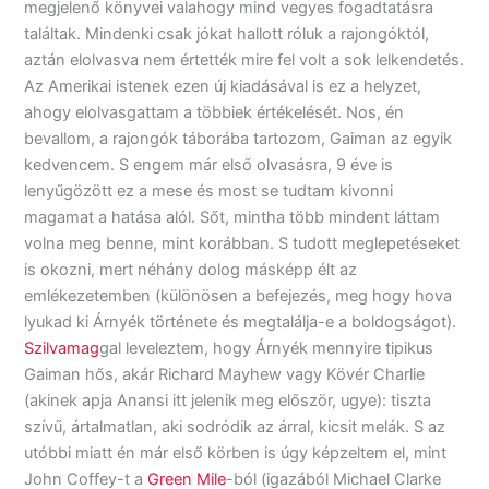
megjelenő könyvei valahogy mind vegyes fogadtatásra
találtak. Mindenki csak jókat hallott róluk a rajongóktól,
aztán elolvasva nem értették mire fel volt a sok lelkendetés.
Az Amerikai istenek ezen új kiadásával is ez a helyzet,
ahogy elolvasgattam a többiek értékelését. Nos, én
bevallom, a rajongók táborába tartozom, Gaiman az egyik
kedvencem. S engem már első olvasásra, 9 éve is
lenyűgözött ez a mese és most se tudtam kivonni
magamat a hatása alól. Sőt, mintha több mindent láttam
volna meg benne, mint korábban. S tudott meglepetéseket
is okozni, mert néhány dolog másképp élt az
emlékezetemben (különösen a befejezés, meg hogy hova
lyukad ki Árnyék története és megtalálja-e a boldogságot).
Szilvamag
gal leveleztem, hogy Árnyék mennyire tipikus
Gaiman hős, akár Richard Mayhew vagy Kövér Charlie
(akinek apja Anansi itt jelenik meg először, ugye): tiszta
szívű, ártalmatlan, aki sodródik az árral, kicsit melák. S az
utóbbi miatt én már első körben is úgy képzeltem el, mint
John Coffey-t a
Green Mile
-ból (igazából Michael Clarke