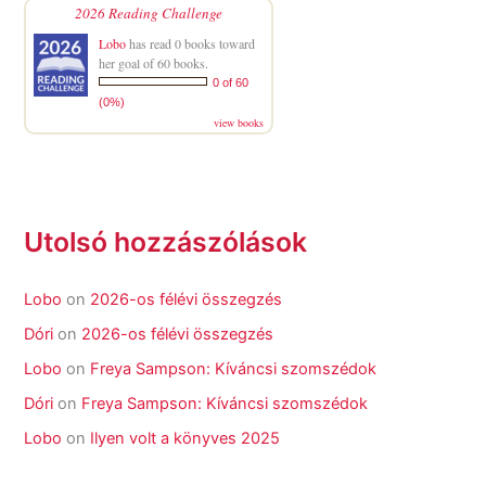
2026 Reading Challenge
Lobo
has read 0 books toward
her goal of 60 books.
0 of 60
(0%)
view books
Utolsó hozzászólások
Lobo
on
2026-os félévi összegzés
Dóri
on
2026-os félévi összegzés
Lobo
on
Freya Sampson: Kíváncsi szomszédok
Dóri
on
Freya Sampson: Kíváncsi szomszédok
Lobo
on
Ilyen volt a könyves 2025