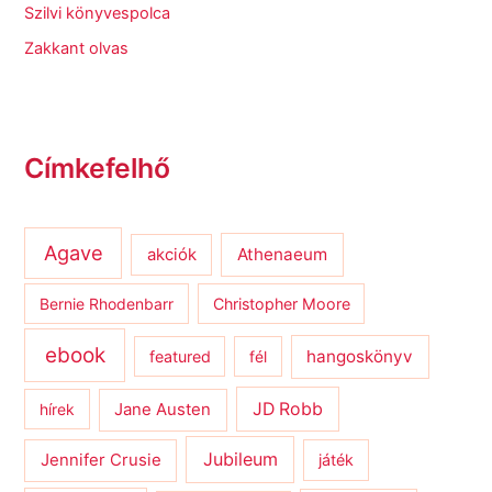
Szilvi könyvespolca
Zakkant olvas
Címkefelhő
Agave
Athenaeum
akciók
Bernie Rhodenbarr
Christopher Moore
ebook
hangoskönyv
featured
fél
JD Robb
hírek
Jane Austen
Jubileum
Jennifer Crusie
játék