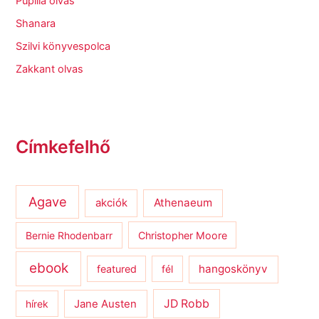
Pupilla olvas
Shanara
Szilvi könyvespolca
Zakkant olvas
Címkefelhő
Agave
Athenaeum
akciók
Bernie Rhodenbarr
Christopher Moore
ebook
hangoskönyv
featured
fél
JD Robb
hírek
Jane Austen