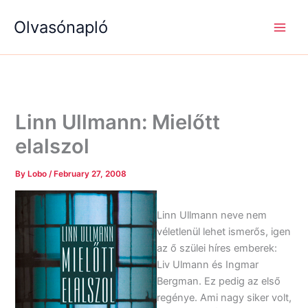
S
R
R
Skip
e
é
é
Olvasónapló
to
a
g
g
content
r
i
i
c
s
s
h
é
é
g
g
e
e
k
k
Linn Ullmann: Mielőtt
elalszol
By
Lobo
/
February 27, 2008
Linn Ullmann neve nem
véletlenül lehet ismerős, igen
az ő szülei híres emberek:
Liv Ulmann és Ingmar
Bergman. Ez pedig az első
regénye. Ami nagy siker volt,