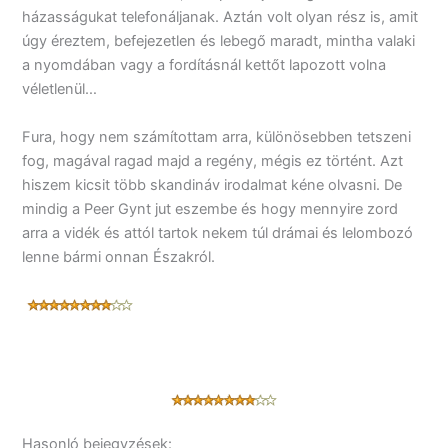
házasságukat telefonáljanak. Aztán volt olyan rész is, amit
úgy éreztem, befejezetlen és lebegő maradt, mintha valaki
a nyomdában vagy a fordításnál kettőt lapozott volna
véletlenül…
Fura, hogy nem számítottam arra, különösebben tetszeni
fog, magával ragad majd a regény, mégis ez történt. Azt
hiszem kicsit több skandináv irodalmat kéne olvasni. De
mindig a Peer Gynt jut eszembe és hogy mennyire zord
arra a vidék és attól tartok nekem túl drámai és lelombozó
lenne bármi onnan Északról.
Hasonló bejegyzések: