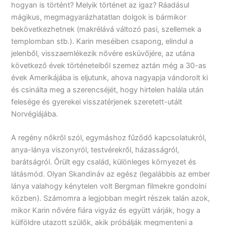
hogyan is történt? Melyik történet az igaz? Ráadásul
mágikus, megmagyarázhatatlan dolgok is bármikor
bekövetkezhetnek (makrélává változó pasi, szellemek a
templomban stb.). Karin meséiben csapong, elindul a
jelenből, visszaemlékezik nővére esküvőjére, az utána
következő évek történeteiből szemez aztán még a 30-as
évek Amerikájába is eljutunk, ahova nagyapja vándorolt ki
és csinálta meg a szerencséjét, hogy hirtelen halála után
felesége és gyerekei visszatérjenek szeretett-utált
Norvégiájába.
A regény nőkről szól, egymáshoz fűződő kapcsolatukról,
anya-lánya viszonyról, testvérekről, házasságról,
barátságról. Őrült egy család, különleges környezet és
látásmód. Olyan Skandináv az egész (legalábbis az ember
lánya valahogy kénytelen volt Bergman filmekre gondolni
közben). Számomra a legjobban megírt részek talán azok,
mikor Karin nővére fiára vigyáz és együtt várják, hogy a
külföldre utazott szülők, akik próbálják megmenteni a