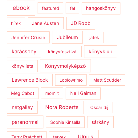
ebook
hangoskönyv
featured
fél
JD Robb
hírek
Jane Austen
Jubileum
Jennifer Crusie
játék
karácsony
könyvklub
könyvfesztivál
Könyvmolyképző
könyvlista
Lawrence Block
Loblowrimo
Matt Scudder
Meg Cabot
momlit
Neil Gaiman
netgalley
Nora Roberts
Oscar díj
paranormal
sárkány
Sophie Kinsella
Ulpius
Terry Pratchett
tervek