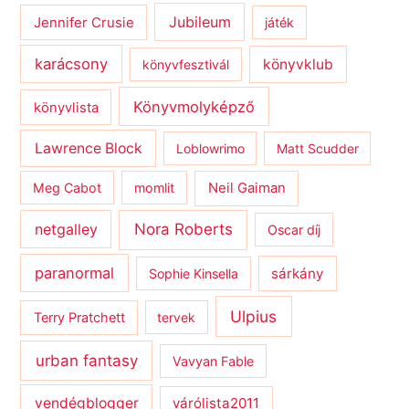
Jubileum
Jennifer Crusie
játék
karácsony
könyvklub
könyvfesztivál
Könyvmolyképző
könyvlista
Lawrence Block
Loblowrimo
Matt Scudder
Meg Cabot
momlit
Neil Gaiman
netgalley
Nora Roberts
Oscar díj
paranormal
sárkány
Sophie Kinsella
Ulpius
Terry Pratchett
tervek
urban fantasy
Vavyan Fable
vendégblogger
várólista2011