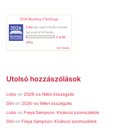
2026 Reading Challenge
Lobo
has read 0 books toward
her goal of 60 books.
0 of 60
(0%)
view books
Utolsó hozzászólások
Lobo
on
2026-os félévi összegzés
Dóri
on
2026-os félévi összegzés
Lobo
on
Freya Sampson: Kíváncsi szomszédok
Dóri
on
Freya Sampson: Kíváncsi szomszédok