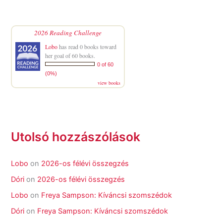
2026 Reading Challenge
Lobo
has read 0 books toward
her goal of 60 books.
0 of 60
(0%)
view books
Utolsó hozzászólások
Lobo
on
2026-os félévi összegzés
Dóri
on
2026-os félévi összegzés
Lobo
on
Freya Sampson: Kíváncsi szomszédok
Dóri
on
Freya Sampson: Kíváncsi szomszédok