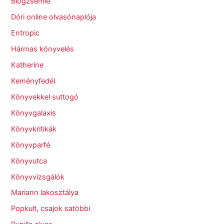
Blogzsemle
Dóri online olvasónaplója
Entropic
Hármas könyvelés
Katherine
Keményfedél
Könyvekkel suttogó
Könyvgalaxis
Könyvkritikák
Könyvparfé
Könyvutca
Könyvvizsgálók
Mariann lakosztálya
Popkult, csajok satöbbi