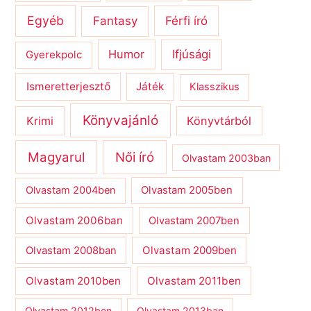
Egyéb
Férfi író
Fantasy
Humor
Ifjúsági
Gyerekpolc
Ismeretterjesztő
Játék
Klasszikus
Könyvajánló
Krimi
Könyvtárból
Magyarul
Női író
Olvastam 2003ban
Olvastam 2004ben
Olvastam 2005ben
Olvastam 2006ban
Olvastam 2007ben
Olvastam 2009ben
Olvastam 2008ban
Olvastam 2010ben
Olvastam 2011ben
Olvastam 2012ben
Olvastam 2013ban