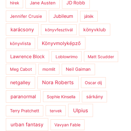
JD Robb
hírek
Jane Austen
Jubileum
Jennifer Crusie
játék
karácsony
könyvklub
könyvfesztivál
Könyvmolyképző
könyvlista
Lawrence Block
Loblowrimo
Matt Scudder
Meg Cabot
momlit
Neil Gaiman
netgalley
Nora Roberts
Oscar díj
paranormal
sárkány
Sophie Kinsella
Ulpius
Terry Pratchett
tervek
urban fantasy
Vavyan Fable