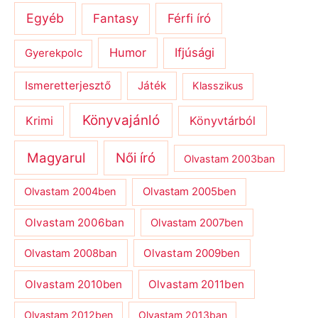
Egyéb
Férfi író
Fantasy
Humor
Ifjúsági
Gyerekpolc
Ismeretterjesztő
Játék
Klasszikus
Könyvajánló
Krimi
Könyvtárból
Magyarul
Női író
Olvastam 2003ban
Olvastam 2004ben
Olvastam 2005ben
Olvastam 2006ban
Olvastam 2007ben
Olvastam 2009ben
Olvastam 2008ban
Olvastam 2010ben
Olvastam 2011ben
Olvastam 2012ben
Olvastam 2013ban