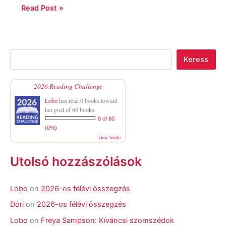
Read Post »
Keress
2026 Reading Challenge
Lobo
has read 0 books toward
her goal of 60 books.
0 of 60
(0%)
view books
Utolsó hozzászólások
Lobo
on
2026-os félévi összegzés
Dóri
on
2026-os félévi összegzés
Lobo
on
Freya Sampson: Kíváncsi szomszédok