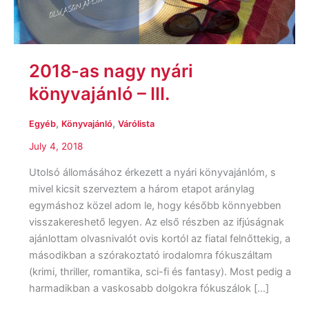
III.
2018-as nagy nyári
könyvajánló – III.
,
,
Egyéb
Könyvajánló
Várólista
July 4, 2018
Utolsó állomásához érkezett a nyári könyvajánlóm, s
mivel kicsit szerveztem a három etapot aránylag
egymáshoz közel adom le, hogy később könnyebben
visszakereshető legyen. Az első részben az ifjúságnak
ajánlottam olvasnivalót ovis kortól az fiatal felnőttekig, a
másodikban a szórakoztató irodalomra fókuszáltam
(krimi, thriller, romantika, sci-fi és fantasy). Most pedig a
harmadikban a vaskosabb dolgokra fókuszálok […]