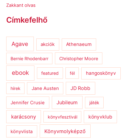
Zakkant olvas
Címkefelhő
Agave
Athenaeum
akciók
Bernie Rhodenbarr
Christopher Moore
ebook
hangoskönyv
featured
fél
JD Robb
hírek
Jane Austen
Jubileum
Jennifer Crusie
játék
karácsony
könyvklub
könyvfesztivál
Könyvmolyképző
könyvlista