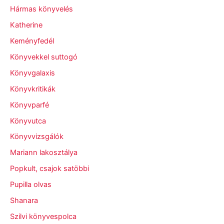
Hármas könyvelés
Katherine
Keményfedél
Könyvekkel suttogó
Könyvgalaxis
Könyvkritikák
Könyvparfé
Könyvutca
Könyvvizsgálók
Mariann lakosztálya
Popkult, csajok satöbbi
Pupilla olvas
Shanara
Szilvi könyvespolca