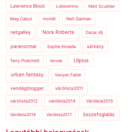
Lawrence Block
Loblowrimo
Matt Scudder
Meg Cabot
momlit
Neil Gaiman
netgalley
Nora Roberts
Oscar díj
paranormal
sárkány
Sophie Kinsella
Ulpius
Terry Pratchett
tervek
urban fantasy
Vavyan Fable
vendégblogger
várólista2011
várólista2012
várólista2014
Várólista2015
összefoglalás
Várólista2016
Várólista2017