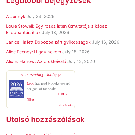
Legutóbbi bejegyzések
A Jennyk
July 23, 2026
Louie Stowell: Egy ​rossz isten útmutatója a káosz
kirobbantásához
July 18, 2026
Janice Hallett Dobozba zárt gyilkosságok
July 16, 2026
Alice Feeney: Higgy nekem
July 15, 2026
Alix E. Harrow: Az örökkévaló
July 13, 2026
2026 Reading Challenge
Lobo
has read 0 books toward
her goal of 60 books.
0 of 60
(0%)
view books
Utolsó hozzászólások