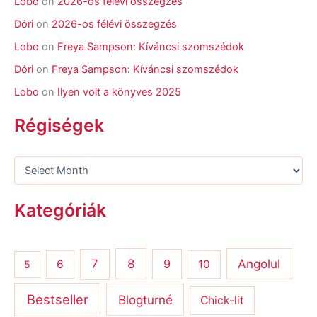
Lobo
on
2026-os félévi összegzés
Dóri
on
2026-os félévi összegzés
Lobo
on
Freya Sampson: Kíváncsi szomszédok
Dóri
on
Freya Sampson: Kíváncsi szomszédok
Lobo
on
Ilyen volt a könyves 2025
Régiségek
Kategóriák
8
Angolul
7
9
6
10
5
Bestseller
Blogturné
Chick-lit