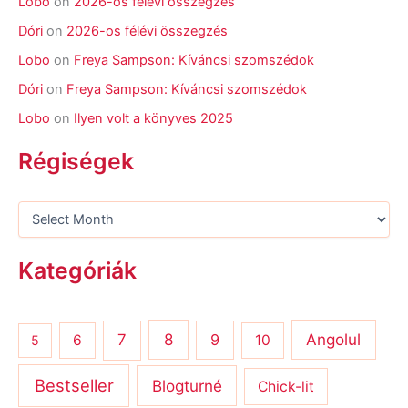
Lobo
on
2026-os félévi összegzés
Dóri
on
2026-os félévi összegzés
Lobo
on
Freya Sampson: Kíváncsi szomszédok
Dóri
on
Freya Sampson: Kíváncsi szomszédok
Lobo
on
Ilyen volt a könyves 2025
Régiségek
Kategóriák
8
Angolul
7
9
6
10
5
Bestseller
Blogturné
Chick-lit