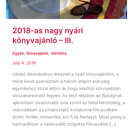
III.
2018-as nagy nyári
könyvajánló – III.
,
,
Egyéb
Könyvajánló
Várólista
July 4, 2018
Utolsó állomásához érkezett a nyári könyvajánlóm, s
mivel kicsit szerveztem a három etapot aránylag
egymáshoz közel adom le, hogy később könnyebben
visszakereshető legyen. Az első részben az ifjúságnak
ajánlottam olvasnivalót ovis kortól az fiatal felnőttekig, a
másodikban a szórakoztató irodalomra fókuszáltam
(krimi, thriller, romantika, sci-fi és fantasy). Most pedig a
harmadikban a vaskosabb dolgokra fókuszálok […]