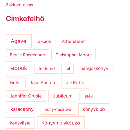
Zakkant olvas
Címkefelhő
Agave
Athenaeum
akciók
Bernie Rhodenbarr
Christopher Moore
ebook
hangoskönyv
featured
fél
JD Robb
hírek
Jane Austen
Jubileum
Jennifer Crusie
játék
karácsony
könyvklub
könyvfesztivál
Könyvmolyképző
könyvlista