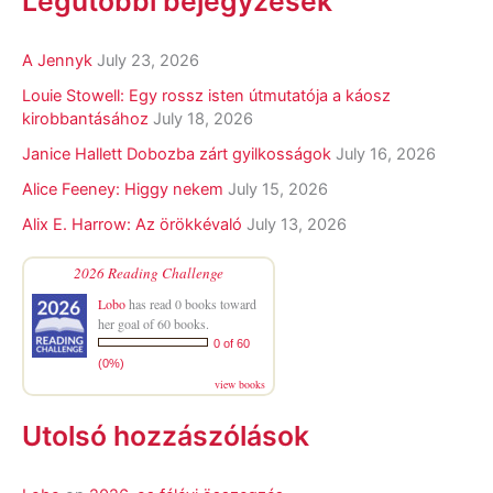
Legutóbbi bejegyzések
A Jennyk
July 23, 2026
Louie Stowell: Egy ​rossz isten útmutatója a káosz
kirobbantásához
July 18, 2026
Janice Hallett Dobozba zárt gyilkosságok
July 16, 2026
Alice Feeney: Higgy nekem
July 15, 2026
Alix E. Harrow: Az örökkévaló
July 13, 2026
2026 Reading Challenge
Lobo
has read 0 books toward
her goal of 60 books.
0 of 60
(0%)
view books
Utolsó hozzászólások