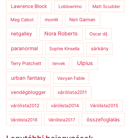
Lawrence Block
Loblowrimo
Matt Scudder
Meg Cabot
momlit
Neil Gaiman
netgalley
Nora Roberts
Oscar díj
paranormal
sárkány
Sophie Kinsella
Ulpius
Terry Pratchett
tervek
urban fantasy
Vavyan Fable
vendégblogger
várólista2011
várólista2012
várólista2014
Várólista2015
összefoglalás
Várólista2016
Várólista2017