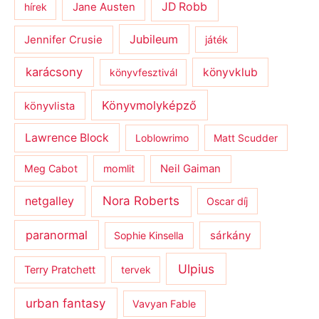
JD Robb
hírek
Jane Austen
Jubileum
Jennifer Crusie
játék
karácsony
könyvklub
könyvfesztivál
Könyvmolyképző
könyvlista
Lawrence Block
Loblowrimo
Matt Scudder
Meg Cabot
momlit
Neil Gaiman
netgalley
Nora Roberts
Oscar díj
paranormal
sárkány
Sophie Kinsella
Ulpius
Terry Pratchett
tervek
urban fantasy
Vavyan Fable