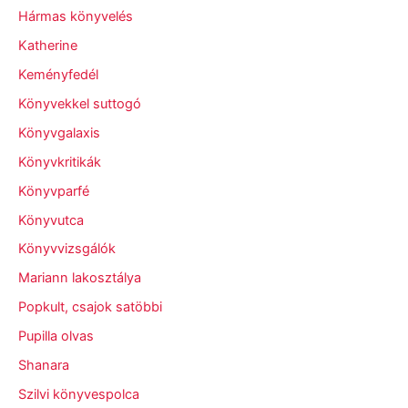
Hármas könyvelés
Katherine
Keményfedél
Könyvekkel suttogó
Könyvgalaxis
Könyvkritikák
Könyvparfé
Könyvutca
Könyvvizsgálók
Mariann lakosztálya
Popkult, csajok satöbbi
Pupilla olvas
Shanara
Szilvi könyvespolca