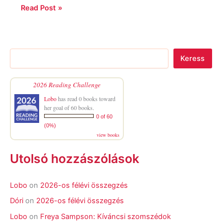
Read Post »
Keress
2026 Reading Challenge
Lobo
has read 0 books toward
her goal of 60 books.
0 of 60
(0%)
view books
Utolsó hozzászólások
Lobo
on
2026-os félévi összegzés
Dóri
on
2026-os félévi összegzés
Lobo
on
Freya Sampson: Kíváncsi szomszédok