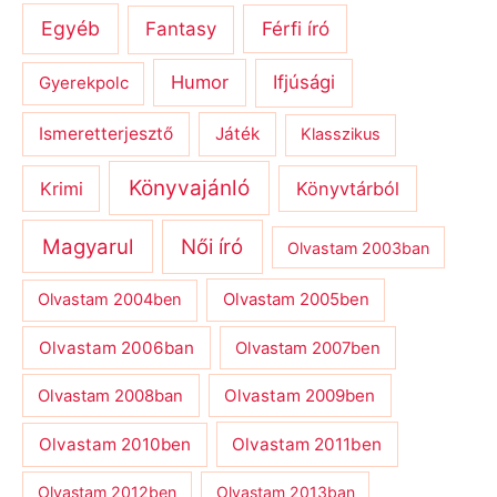
Egyéb
Férfi író
Fantasy
Humor
Ifjúsági
Gyerekpolc
Ismeretterjesztő
Játék
Klasszikus
Könyvajánló
Krimi
Könyvtárból
Magyarul
Női író
Olvastam 2003ban
Olvastam 2004ben
Olvastam 2005ben
Olvastam 2006ban
Olvastam 2007ben
Olvastam 2009ben
Olvastam 2008ban
Olvastam 2010ben
Olvastam 2011ben
Olvastam 2012ben
Olvastam 2013ban