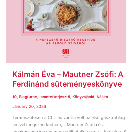
Kálmán Éva – Mautner Zsófi: A ​
Ferdinánd süteményeskönyve
,
,
,
,
10
Blogturné
Ismeretterjesztő
Könyvajánló
Női író
January 20, 2026
Természetesen a Chili és vanília volt az első gasztroblog
amivel megsimerkedtem, s Mautner Zsófia és
munkássága igazán megkerülhetetlen ezen a területen. S