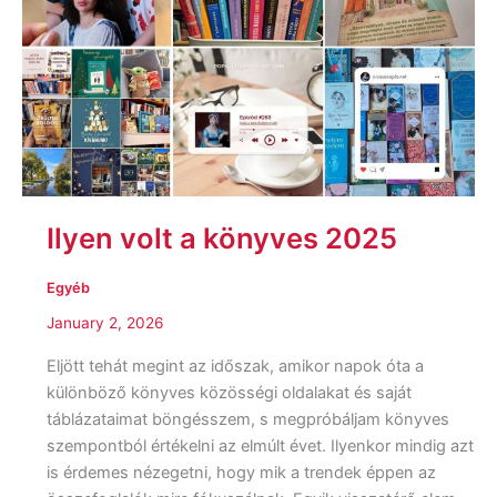
Ilyen volt a könyves 2025
Egyéb
January 2, 2026
Eljött tehát megint az időszak, amikor napok óta a
különböző könyves közösségi oldalakat és saját
táblázataimat böngésszem, s megpróbáljam könyves
szempontból értékelni az elmúlt évet. Ilyenkor mindig azt
is érdemes nézegetni, hogy mik a trendek éppen az