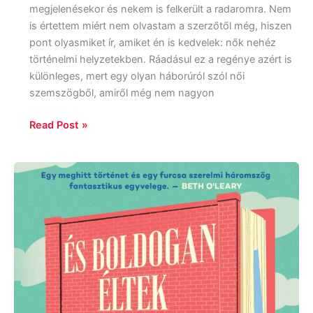
megjelenésekor és nekem is felkerült a radaromra. Nem
is értettem miért nem olvastam a szerzőtől még, hiszen
pont olyasmiket ír, amiket én is kedvelek: nők nehéz
történelmi helyzetekben. Ráadásul ez a regénye azért is
különleges, mert egy olyan háborúról szól női
szemszögből, amiről még nem nagyon
Read Post »
Moira
MacDonald:
És
boldogan
éltek