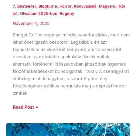
,
,
,
,
,
,
7
Bestseller
Blogturné
Horror
Könyvajánló
Magyarul
Női
,
,
író
Olvastam 2025-ben
Regény
November 4, 2025
Bridget Collins regényei mindig zavarba ejtőek, mert nem
lehet őket igazán besorolni. Legalábbis én ezt
tapasztaltam az előző két könyvnél, amit a szerzőtől
olvastam: azok inkább spekulatív fikciók voltak,
alternatív történelmi időszakokban játszódtak izgalmas
filozófiai kérdéseket boncolgattak. Tavaly A csendgyárat
időhiány miatt kihagytam, viszont A pőre fény
fülszövegének gótikus hangulata meg a néprajzi horror
címkék
Read Post »
Lucy
Clarke: