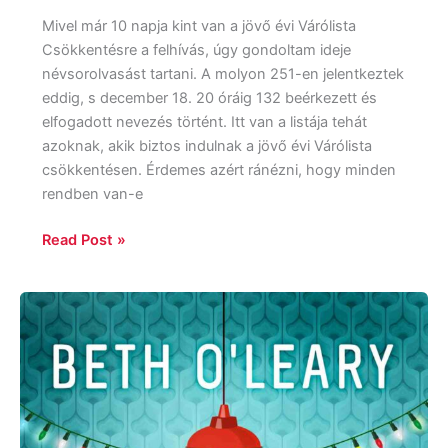
Mivel már 10 napja kint van a jövő évi Várólista
Csökkentésre a felhívás, úgy gondoltam ideje
névsorolvasást tartani. A molyon 251-en jelentkeztek
eddig, s december 18. 20 óráig 132 beérkezett és
elfogadott nevezés történt. Itt van a listája tehát
azoknak, akik biztos indulnak a jövő évi Várólista
csökkentésen. Érdemes azért ránézni, hogy minden
rendben van-e
Read Post »
Beth
O’Leary:
Karácsony
reggelén