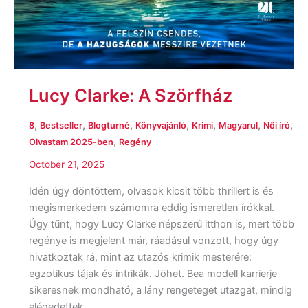
Lucy Clarke: A ​Szörfház
,
,
,
,
,
,
,
8
Bestseller
Blogturné
Könyvajánló
Krimi
Magyarul
Női író
,
Olvastam 2025-ben
Regény
October 21, 2025
Idén úgy döntöttem, olvasok kicsit több thrillert is és
megismerkedem számomra eddig ismeretlen írókkal.
Úgy tűnt, hogy Lucy Clarke népszerű itthon is, mert több
regénye is megjelent már, ráadásul vonzott, hogy úgy
hivatkoztak rá, mint az utazós krimik mesterére:
egzotikus tájak és intrikák. Jöhet. Bea modell karrierje
sikeresnek mondható, a lány rengeteget utazgat, mindig
elégedettek