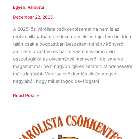
,
Egyéb
Várólista
December 22, 2025
A 2025-ös Várólista csökkentésemet ha nem is az
utolsó pillanatban, de december elején fejeztem be. Idén
talán csak a podcastban beszéltem néhány könyvről,
amit erre olvastam és bár terveztem valami rövid
összefoglalót az olvasmányélményekről, de ismerve
magamat már nem nagyon ígérek semmit. Mindenesetre
már a legújabb Várólisa csökkentés elején megvolt
nagyjából, hogy miket fogok beválogatni
Read Post »
VCS
2026:
Első
névsorolvasás