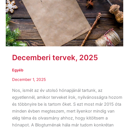
Decemberi tervek, 2025
Egyéb
December 1, 2025
Nos, ismét az év utolsó hónapjánál tartunk, az
egyetlennél, amikor terveket írok, nyilvánosságra hozom
és többnyire be is tartom őket. S ezt most már 2015 óta
minden évben megteszem, mert ilyenkor mindig van
elég téma és olvasmány ahhoz, hogy kitöltsem a
hónapot. A Blogturnénak hála már tudom konkrétan