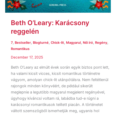
Beth O’Leary: Karácsony
reggelén
,
,
,
,
,
,
,
7
Bestseller
Blogturné
Chick-lit
Magyarul
Női író
Regény
Romantikus
December 17, 2025
Beth O’Leary az elmúlt évek során egyik biztos pont lett,
ha valami kicsit vicces, kicsit romantikus történetre
vágyom, amolyan chick-lit utánpótálsra. Nem feltétlenül
rajongok minden könyvéért, de például sikerült
meglepnie a legutóbb magyarul megjelent regényével,
úgyhogy kíváncsi voltam rá, labádba tud-e rúgni a
karácsonyi romantikusok telített piacán. A történetet
váltott szemszögből ismerhetjük meg, ugyanis hol