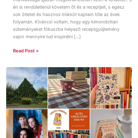
én is rendületlenül követem őt és a receptjeit, s egész
sok ötletet és hasznos trükköt kaptam tőle az évek
folyamán. Kíváncsi voltam, hogy egy kimondottan
süteményeket fókuszba helyező receptgyűjtemény
vajon mennyire tud inspirálni […]
Read Post »
Ilyen
volt
a
könyves
2025