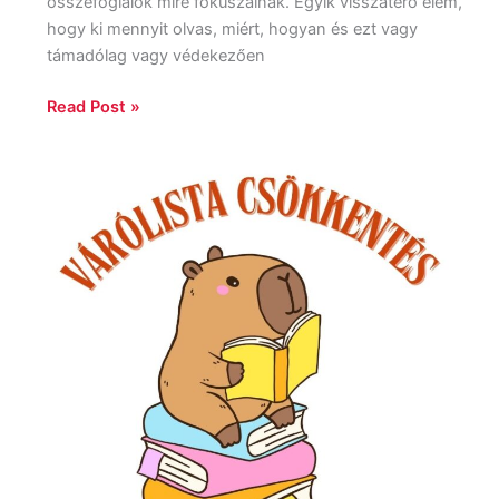
összefoglalók mire fókuszálnak. Egyik visszatérő elem,
hogy ki mennyit olvas, miért, hogyan és ezt vagy
támadólag vagy védekezően
Read Post »
Várólista
csökkentés
2026:
Start!