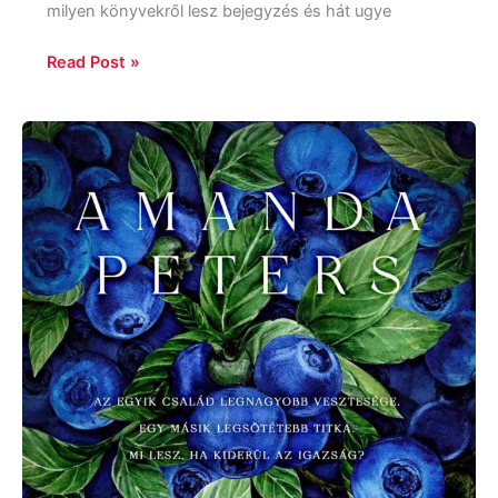
milyen könyvekről lesz bejegyzés és hát ugye
Read Post »
Amanda
Peters:
Áfonyaszedők