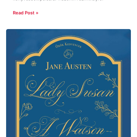
Read Post »
Jane
Austen:
Lady
Susan
/
A
Watson
család
/
Sanditon