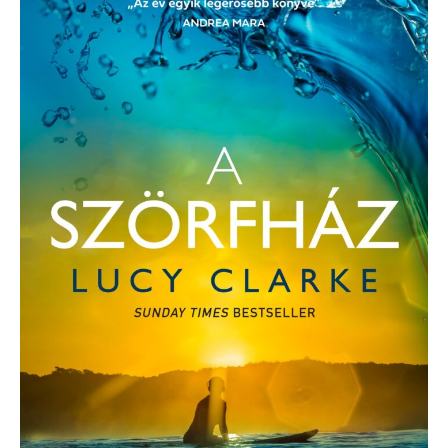
A
Szörfház