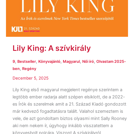
Lily King: A szívkirály
,
,
,
,
,
9
Bestseller
Könyvajánló
Magyarul
Női író
Olvastam 2025-
,
ben
Regény
December 5, 2025
Lily King első magyarul megjelent regénye szerintem a
legtöbb ember radarja alatt szépen elsiklott, de a 2022-
es Írók ​és szerelmek amit a 21. Század Kiadó gondozott
már kedvező fogadtatásra talált. Valahol szemeztem is
vele, de azt gondoltam biztos olyasmi mint Sally Rooney
aki nem nekem ír, úgyhogy inkább visszatettem a
könyvesbolt polcára. Viszont A szívkirályról