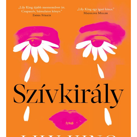
King:
A
szívkirály