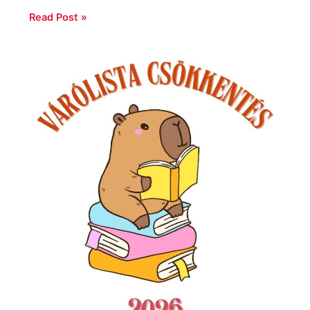
Read Post »
Várólista
csökkentés
2026