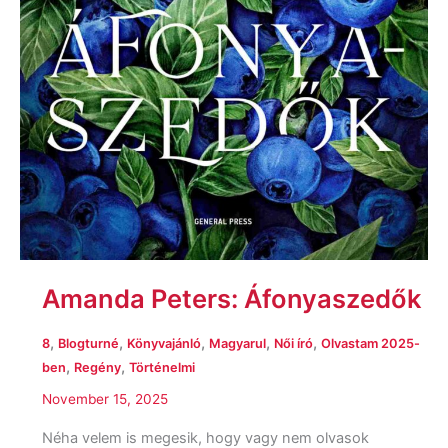
Amanda Peters: Áfonyaszedők
,
,
,
,
,
8
Blogturné
Könyvajánló
Magyarul
Női író
Olvastam 2025-
,
,
ben
Regény
Történelmi
November 15, 2025
Néha velem is megesik, hogy vagy nem olvasok