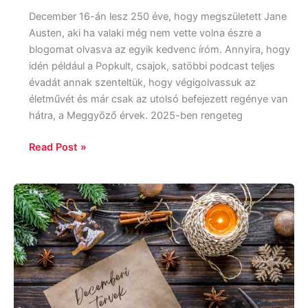
December 16-án lesz 250 éve, hogy megszületett Jane
Austen, aki ha valaki még nem vette volna észre a
blogomat olvasva az egyik kedvenc íróm. Annyira, hogy
idén például a Popkult, csajok, satöbbi podcast teljes
évadát annak szenteltük, hogy végigolvassuk az
életművét és már csak az utolsó befejezett regénye van
hátra, a Meggyőző érvek. 2025-ben rengeteg
Read Post »
Decemberi
tervek,
2025