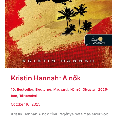
Kristin Hannah: A nők
,
,
,
,
,
10
Bestseller
Blogturné
Magyarul
Női író
Olvastam 2025-
,
ben
Történelmi
October 16, 2025
Kristin Hannah A nők című regénye hatalmas siker volt