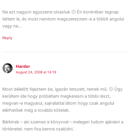
Na ezt nagyon egyszerre olvastuk 🙂 Én konkrétan tegnap
tettem le, és most nemtom megszerezzem-e a többit angolul
vagy ne…
Reply
Harder
August 24, 2008 at 14:19
Most délelőtt fejeztem be, igazán tetszett, remek mű. 🙂 Úgy
kerültem ide hogy próbáltam megkeresni a többi részt,
megvan-e magyarul, sajnálattal látom hogy csak angolul
elérhetőek még a további kötetek.
Bárkinek – aki szemez e könyvvel – melegen tudom ajánlani a
történetet, nem fog benne csalódni.