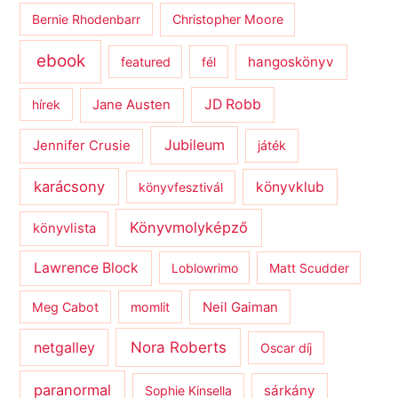
Bernie Rhodenbarr
Christopher Moore
ebook
hangoskönyv
featured
fél
JD Robb
hírek
Jane Austen
Jubileum
Jennifer Crusie
játék
karácsony
könyvklub
könyvfesztivál
Könyvmolyképző
könyvlista
Lawrence Block
Loblowrimo
Matt Scudder
Meg Cabot
momlit
Neil Gaiman
netgalley
Nora Roberts
Oscar díj
paranormal
sárkány
Sophie Kinsella