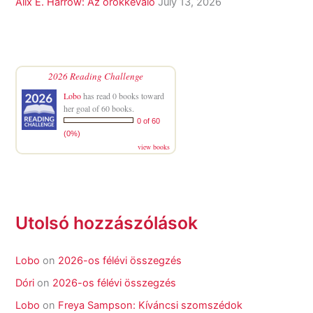
Alix E. Harrow: Az örökkévaló
July 13, 2026
2026 Reading Challenge
Lobo
has read 0 books toward
her goal of 60 books.
0 of 60
(0%)
view books
Utolsó hozzászólások
Lobo
on
2026-os félévi összegzés
Dóri
on
2026-os félévi összegzés
Lobo
on
Freya Sampson: Kíváncsi szomszédok