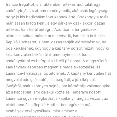
francia fregattot, s a rakterében értékes árut talál: egy
sárkánytojást, s abban reménykedik, akárcsak legénysége,
hogy jó kis hadizsákmányt kapnak érte. Csakhogy a tojás
már lassan ki fog kelni, s egy sárkány csak akkor igazán
értékes, ha sikerül befogni. Azonban a tengerészek,
akárcsak sokan mások nem kedvelik, ismerik a belterjes
Repülő Hadtestet, s nem igazán tartják előrelépésnek, ha
oda kerülnének, úgyhogy a kapitány sorsot húzat, hogy ki
lesz kénytelen felkészülni, amennyire csak tud a
sárkányokból és befogni a kikelő példányt. A megszülető
sárkánynak azonban megvan a maga elképzelése, és
Laurence-t választja röptetőjének. A kapitány kénytelen hát
megválni eddigi életétől, tisztségétől, a jól elképzelt
jövőjétől, amit szörnyen sajnál, bár kárpótolja valamennyire
az a kapcsolat, ami kialakul közte és Temeraire között.
Laurence ugyan megtarthatja kapitányi rangját, viszont az
életét nem és a Repülő Hadtestben egészen más
szabályok érvényesülnek, mint amihez a