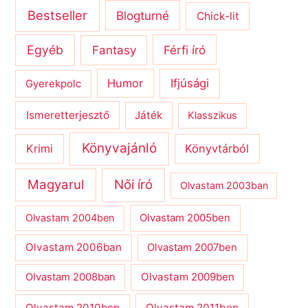
Bestseller
Blogturné
Chick-lit
Egyéb
Férfi író
Fantasy
Humor
Ifjúsági
Gyerekpolc
Ismeretterjesztő
Játék
Klasszikus
Könyvajánló
Krimi
Könyvtárból
Magyarul
Női író
Olvastam 2003ban
Olvastam 2004ben
Olvastam 2005ben
Olvastam 2006ban
Olvastam 2007ben
Olvastam 2009ben
Olvastam 2008ban
Olvastam 2010ben
Olvastam 2011ben