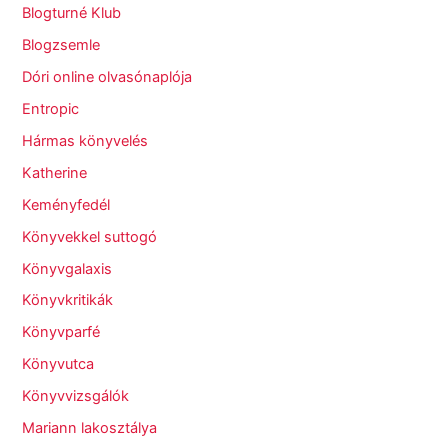
Blogturné Klub
Blogzsemle
Dóri online olvasónaplója
Entropic
Hármas könyvelés
Katherine
Keményfedél
Könyvekkel suttogó
Könyvgalaxis
Könyvkritikák
Könyvparfé
Könyvutca
Könyvvizsgálók
Mariann lakosztálya