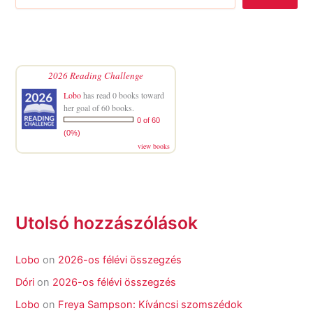
2026 Reading Challenge
Lobo
has read 0 books toward
her goal of 60 books.
0 of 60
(0%)
view books
Utolsó hozzászólások
Lobo
on
2026-os félévi összegzés
Dóri
on
2026-os félévi összegzés
Lobo
on
Freya Sampson: Kíváncsi szomszédok