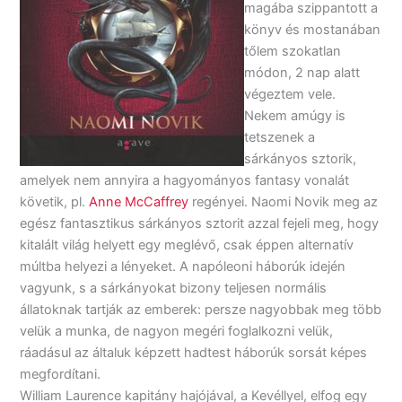
magába szippantott a
könyv és mostanában
tőlem szokatlan
módon, 2 nap alatt
végeztem vele.
Nekem amúgy is
tetszenek a
sárkányos sztorik,
amelyek nem annyira a hagyományos fantasy vonalát
követik, pl.
Anne McCaffrey
regényei. Naomi Novik meg az
egész fantasztikus sárkányos sztorit azzal fejeli meg, hogy
kitalált világ helyett egy meglévő, csak éppen alternatív
múltba helyezi a lényeket. A napóleoni háborúk idején
vagyunk, s a sárkányokat bizony teljesen normális
állatoknak tartják az emberek: persze nagyobbak meg több
velük a munka, de nagyon megéri foglalkozni velük,
ráadásul az általuk képzett hadtest háborúk sorsát képes
megfordítani.
William Laurence kapitány hajójával, a Kevéllyel, elfog egy