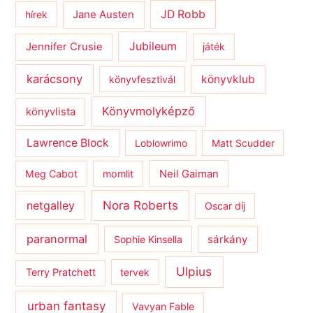
JD Robb
hírek
Jane Austen
Jubileum
Jennifer Crusie
játék
karácsony
könyvklub
könyvfesztivál
Könyvmolyképző
könyvlista
Lawrence Block
Loblowrimo
Matt Scudder
Meg Cabot
momlit
Neil Gaiman
netgalley
Nora Roberts
Oscar díj
paranormal
sárkány
Sophie Kinsella
Ulpius
Terry Pratchett
tervek
urban fantasy
Vavyan Fable