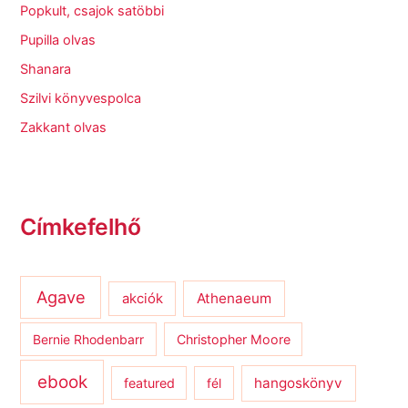
Popkult, csajok satöbbi
Pupilla olvas
Shanara
Szilvi könyvespolca
Zakkant olvas
Címkefelhő
Agave
Athenaeum
akciók
Bernie Rhodenbarr
Christopher Moore
ebook
hangoskönyv
featured
fél