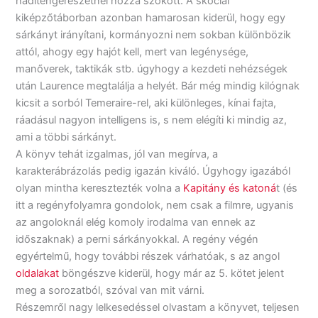
haditengerészetnél hozzá szokott. A skóciai
kiképzőtáborban azonban hamarosan kiderül, hogy egy
sárkányt irányítani, kormányozni nem sokban különbözik
attól, ahogy egy hajót kell, mert van legénysége,
manőverek, taktikák stb. úgyhogy a kezdeti nehézségek
után Laurence megtalálja a helyét. Bár még mindig kilógnak
kicsit a sorból Temeraire-rel, aki különleges, kínai fajta,
ráadásul nagyon intelligens is, s nem elégíti ki mindig az,
ami a többi sárkányt.
A könyv tehát izgalmas, jól van megírva, a
karakterábrázolás pedig igazán kiváló. Úgyhogy igazából
olyan mintha keresztezték volna a
Kapitány és katoná
t (és
itt a regényfolyamra gondolok, nem csak a filmre, ugyanis
az angoloknál elég komoly irodalma van ennek az
időszaknak) a perni sárkányokkal. A regény végén
egyértelmű, hogy további részek várhatóak, s az angol
oldalakat
böngészve kiderül, hogy már az 5. kötet jelent
meg a sorozatból, szóval van mit várni.
Részemről nagy lelkesedéssel olvastam a könyvet, teljesen