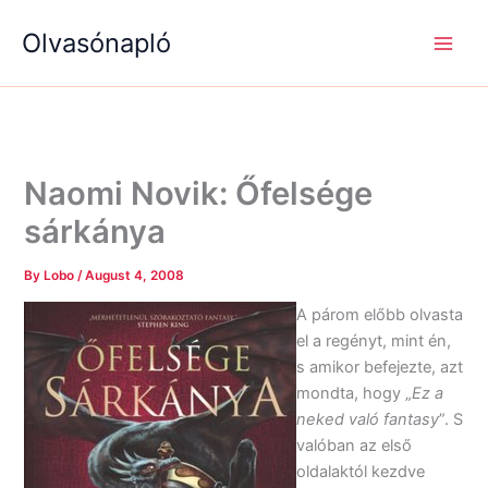
S
R
R
Skip
e
é
é
Olvasónapló
to
a
g
g
content
r
i
i
c
s
s
h
é
é
g
g
e
e
k
k
Naomi Novik: Őfelsége
sárkánya
By
Lobo
/
August 4, 2008
A párom előbb olvasta
el a regényt, mint én,
s amikor befejezte, azt
mondta, hogy „
Ez a
neked való fantasy
”. S
valóban az első
oldalaktól kezdve