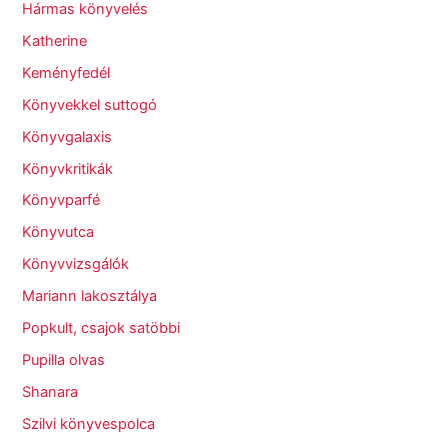
Hármas könyvelés
Katherine
Keményfedél
Könyvekkel suttogó
Könyvgalaxis
Könyvkritikák
Könyvparfé
Könyvutca
Könyvvizsgálók
Mariann lakosztálya
Popkult, csajok satöbbi
Pupilla olvas
Shanara
Szilvi könyvespolca