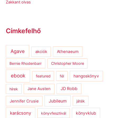
Zakkant olvas
Címkefelhő
Agave
Athenaeum
akciók
Bernie Rhodenbarr
Christopher Moore
ebook
hangoskönyv
featured
fél
JD Robb
hírek
Jane Austen
Jubileum
Jennifer Crusie
játék
karácsony
könyvklub
könyvfesztivál