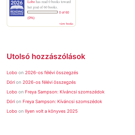
Lobo
has read 0 books toward
her goal of 60 books.
0 of 60
(0%)
view books
Utolsó hozzászólások
Lobo
on
2026-os félévi összegzés
Dóri
on
2026-os félévi összegzés
Lobo
on
Freya Sampson: Kíváncsi szomszédok
Dóri
on
Freya Sampson: Kíváncsi szomszédok
Lobo
on
Ilyen volt a könyves 2025