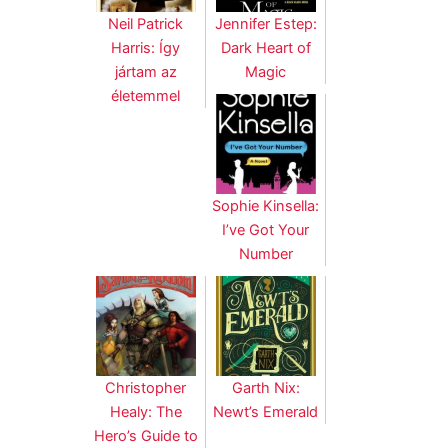
Neil Patrick
Jennifer Estep:
Harris: Így
Dark Heart of
jártam az
Magic
életemmel
Sophie Kinsella:
I’ve Got Your
Number
Christopher
Garth Nix:
Healy: The
Newt’s Emerald
Hero’s Guide to