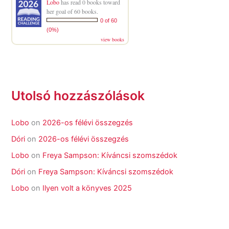
Lobo
has read 0 books toward
her goal of 60 books.
0 of 60
(0%)
view books
Utolsó hozzászólások
Lobo
on
2026-os félévi összegzés
Dóri
on
2026-os félévi összegzés
Lobo
on
Freya Sampson: Kíváncsi szomszédok
Dóri
on
Freya Sampson: Kíváncsi szomszédok
Lobo
on
Ilyen volt a könyves 2025