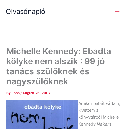
S
R
R
Skip
e
é
é
Olvasónapló
to
a
g
g
content
r
i
i
c
s
s
h
é
é
g
g
e
e
k
k
Michelle Kennedy: Ebadta
kölyke nem alszik : 99 jó
tanács szülőknek és
nagyszülőknek
By
Lobo
/
August 26, 2007
Amikor babát vártam,
kivettem a
könyvtárból Michelle
Kennedy
Nekem