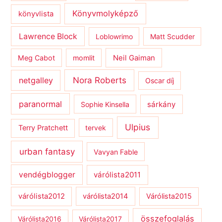
Könyvmolyképző
könyvlista
Lawrence Block
Loblowrimo
Matt Scudder
Meg Cabot
momlit
Neil Gaiman
netgalley
Nora Roberts
Oscar díj
paranormal
sárkány
Sophie Kinsella
Ulpius
Terry Pratchett
tervek
urban fantasy
Vavyan Fable
vendégblogger
várólista2011
várólista2012
várólista2014
Várólista2015
összefoglalás
Várólista2016
Várólista2017