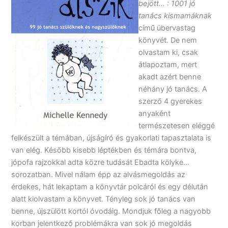
bejött… : 1001 jó
tanács kismamáknak
című übervastag
könyvét. De nem
olvastam ki, csak
átlapoztam, mert
akadt azért benne
néhány jó tanács. A
szerző 4 gyerekes
anyaként
természetesen eléggé
felkészült a témában, újságíró és gyakorlati tapasztalata is
van elég. Később kisebb léptékben és témára bontva,
jópofa rajzokkal adta közre tudását Ebadta kölyke…
sorozatban. Mivel nálam épp az alvásmegoldás az
érdekes, hát lekaptam a könyvtár polcáról és egy délután
alatt kiolvastam a könyvet. Tényleg sok jó tanács van
benne, újszülött kortól óvodáig. Mondjuk főleg a nagyobb
korban jelentkező problémákra van sok jó megoldás