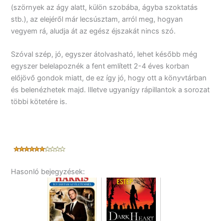
(szörnyek az ágy alatt, külön szobába, ágyba szoktatás
stb.), az elejéről már lecsúsztam, arról meg, hogyan
vegyem rá, aludja át az egész éjszakát nincs szó.
Szóval szép, jó, egyszer átolvasható, lehet később még
egyszer belelapoznék a fent említett 2-4 éves korban
előjövő gondok miatt, de ez így jó, hogy ott a könyvtárban
és belenézhetek majd. Illetve ugyanígy rápillantok a sorozat
többi kötetére is.
Hasonló bejegyzések: