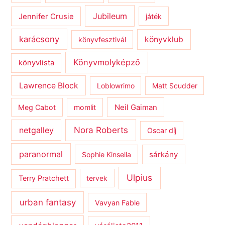
Jubileum
Jennifer Crusie
játék
karácsony
könyvklub
könyvfesztivál
Könyvmolyképző
könyvlista
Lawrence Block
Loblowrimo
Matt Scudder
Meg Cabot
momlit
Neil Gaiman
netgalley
Nora Roberts
Oscar díj
paranormal
sárkány
Sophie Kinsella
Ulpius
Terry Pratchett
tervek
urban fantasy
Vavyan Fable